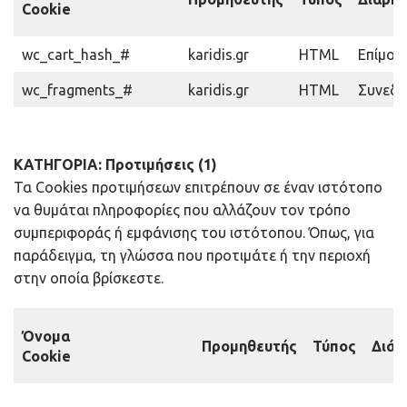
Cookie
wc_cart_hash_#
karidis.gr
HTML
Επίμον
wc_fragments_#
karidis.gr
HTML
Συνεδρ
ΚΑΤΗΓΟΡΙΑ: Προτιμήσεις (1)
Τα Cookies προτιμήσεων επιτρέπουν σε έναν ιστότοπο
να θυμάται πληροφορίες που αλλάζουν τον τρόπο
συμπεριφοράς ή εμφάνισης του ιστότοπου. Όπως, για
παράδειγμα, τη γλώσσα που προτιμάτε ή την περιοχή
στην οποία βρίσκεστε.
Όνομα
Προμηθευτής
Τύπος
Διάρ
Cookie