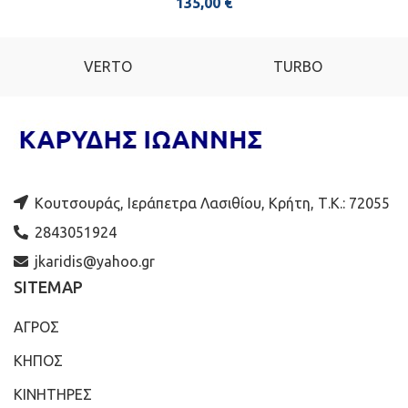
135,00
€
VERTO
TURBO
Κουτσουράς, Ιεράπετρα Λασιθίου, Κρήτη, Τ.Κ.: 72055
2843051924
jkaridis@yahoo.gr
SITEMAP
ΑΓΡΟΣ
ΚΗΠΟΣ
ΚΙΝΗΤΗΡΕΣ